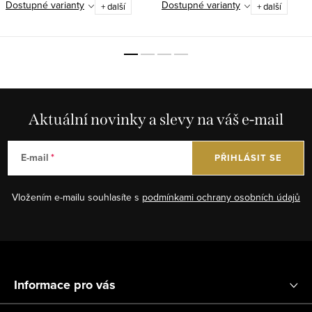
Dostupné varianty
Dostupné varianty
+ další
+ další
Aktuální novinky a slevy na váš e-mail
E-mail
PŘIHLÁSIT SE
Vložením e-mailu souhlasíte s
podmínkami ochrany osobních údajů
Z
á
Informace pro vás
p