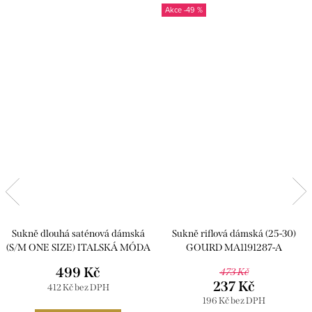
-49 %
Sukně dlouhá saténová dámská
Sukně riflová dámská (25-30)
(S/M ONE SIZE) ITALSKÁ MÓDA
GOURD MA1191287-A
IMPBB242N6997/DUR
499 Kč
473 Kč
237 Kč
412 Kč bez DPH
196 Kč bez DPH