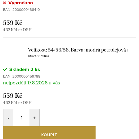
Vyprodáno
EAN:
2000000438410
559 Kč
462 Kč bez DPH
Velikost: 54/56/58, Barva: modrá petrolejová
|
IM424537/DU4
Skladem
2 ks
EAN:
2000000459788
17.8.2026
559 Kč
462 Kč bez DPH
KOUPIT