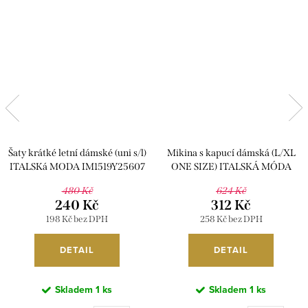
Šaty krátké letní dámské (uni s/l)
Mikina s kapucí dámská (L/XL
ITALSKá MODA IM1519Y25607
ONE SIZE) ITALSKÁ MÓDA
IM4212162/DR
480 Kč
624 Kč
240 Kč
312 Kč
198 Kč bez DPH
258 Kč bez DPH
DETAIL
DETAIL
Skladem
1 ks
Skladem
1 ks