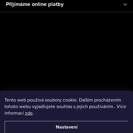
a
Přijímáme online platby
t
í
Tento web používá soubory cookie. Dalším procházením
tohoto webu vyjadřujete souhlas s jejich používáním.. Více
informací
zde
.
facebook
Nastavení