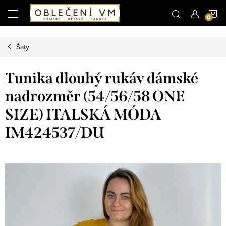
Microsoft Clarity
N
Přejít
na
obsah
K
Šaty
Tunika dlouhý rukáv dámské
nadrozměr (54/56/58 ONE
SIZE) ITALSKÁ MÓDA
IM424537/DU