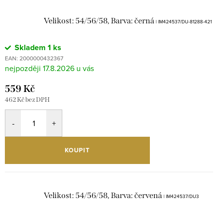
Velikost: 54/56/58, Barva: černá
| IM424537/DU-81288-421
Skladem
1 ks
EAN:
2000000432367
17.8.2026
559 Kč
462 Kč bez DPH
KOUPIT
Velikost: 54/56/58, Barva: červená
| IM424537/DU3