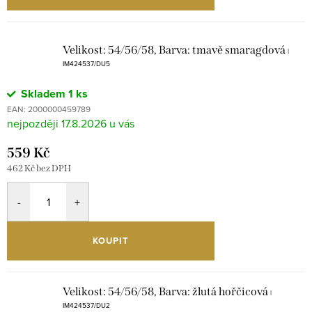
Velikost: 54/56/58, Barva: tmavě smaragdová
|
IM424537/DU5
Skladem
1 ks
EAN:
2000000459789
17.8.2026
559 Kč
462 Kč bez DPH
KOUPIT
Velikost: 54/56/58, Barva: žlutá hořčicová
|
IM424537/DU2