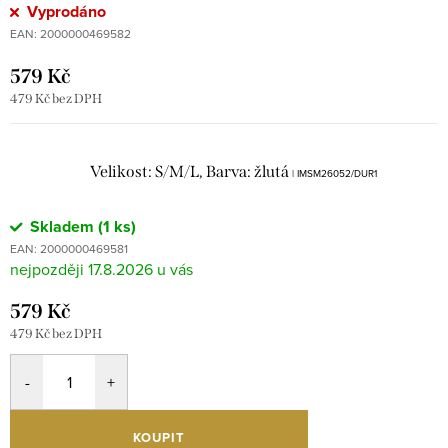
Vyprodáno
EAN:
2000000469582
579 Kč
479 Kč bez DPH
Velikost: S/M/L, Barva: žlutá
| IMSM26052/DUR1
Skladem
(1 ks)
EAN:
2000000469581
17.8.2026
579 Kč
479 Kč bez DPH
KOUPIT