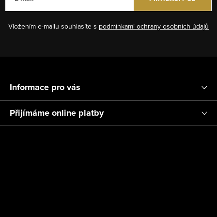
Vložením e-mailu souhlasíte s
podmínkami ochrany osobních údajů
Z
á
Informace pro vás
p
a
Přijímáme online platby
t
í