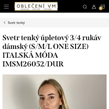
Microsoft Clarity
N
Přejít
na
obsah
K
Svetr tenký
Svetr tenký úpletový 3/4 rukáv
dámský (S/M/L ONE SIZE)
ITALSKÁ MÓDA
IMSM26052/DUR