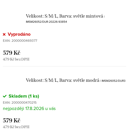
Velikost: S/M/L, Barva: světle mintová
|
IMSM26052/DUR-20226-93854
Vyprodáno
EAN:
2000000469377
579 Kč
479 Kč bez DPH
Velikost: S/M/L, Barva: světle modrá
| IMSM26052/DUR3
Skladem
(1 ks)
EAN:
2000000470215
17.8.2026
579 Kč
479 Kč bez DPH