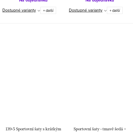
Na objednávku
Na objednávku
Dostupné varianty
Dostupné varianty
+ další
+ další
139-5 Sportovní šaty s krátkým
Sportovní šaty - tmavě šedá +