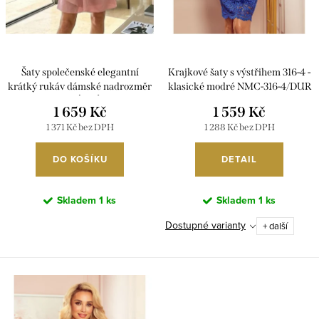
t
k
ů
t
ů
Šaty společenské elegantní
Krajkové šaty s výstřihem 316-4 -
krátký rukáv dámské nadrozměr
klasické modré NMC-316-4/DUR
POLSKÁ MÓDA
1 659 Kč
1 559 Kč
PMLBT26004/DR 42 růžová
1 371 Kč bez DPH
1 288 Kč bez DPH
DO KOŠÍKU
DETAIL
Skladem
1 ks
Skladem
1 ks
Dostupné varianty
+ další