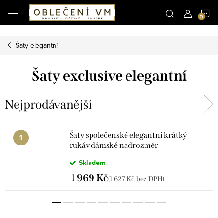
Microsoft Clarity
N
Přejít
na
obsah
K
Šaty elegantní
Šaty exclusive elegantní
Nejprodávanější
Šaty společenské elegantní krátký
rukáv dámské nadrozměr
DUETSMOOTH(46-56 ONE SIZE)
Skladem
POLSKÁ MÓDA
PMLBT25DUETSMOOTH-1/DR
1 969 Kč
(1 627 Kč bez DPH)