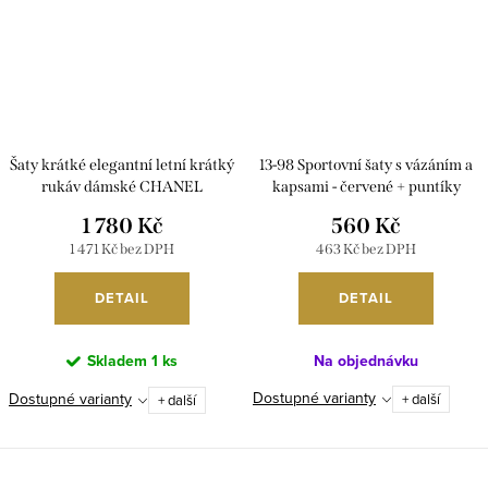
Šaty krátké elegantní letní krátký
13-98 Sportovní šaty s vázáním a
rukáv dámské CHANEL
kapsami - červené + puntíky
PMLEL25CHANEL
NMC-13-98
1 780 Kč
560 Kč
1 471 Kč bez DPH
463 Kč bez DPH
DETAIL
DETAIL
Skladem
1 ks
Na objednávku
Dostupné varianty
Dostupné varianty
+ další
+ další