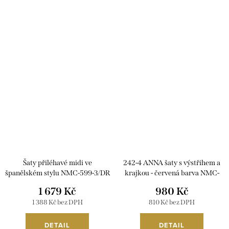
Šaty přiléhavé midi ve
242-4 ANNA šaty s výstřihem a
španělském stylu NMC-599-3/DR
krajkou - červená barva NMC-
242-4
1 679 Kč
980 Kč
1 388 Kč bez DPH
810 Kč bez DPH
DETAIL
DETAIL