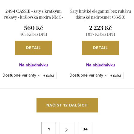
249-1 CASSIE - šaty s krátkými
Šaty krátké elegantní bez rukávu
rukávy - královská modrá NMC-
dámské nadrozměr (36-50)
249-1
POLSKÁ MÓDA PMLBF24NINA9
560 Kč
2 223 Kč
463 Kč bez DPH
1 837 Kč bez DPH
DETAIL
DETAIL
Na objednávku
Na objednávku
Dostupné varianty
Dostupné varianty
+ další
+ další
O
NAČÍST 12 DALŠÍCH
v
l
á
S
1
34
d
t