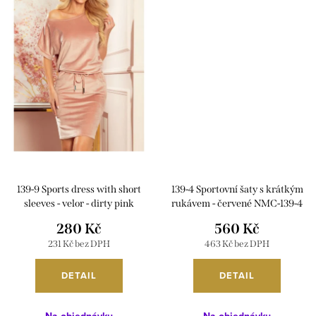
139-9 Sports dress with short
139-4 Sportovní šaty s krátkým
sleeves - velor - dirty pink
rukávem - červené NMC-139-4
280 Kč
560 Kč
231 Kč bez DPH
463 Kč bez DPH
DETAIL
DETAIL