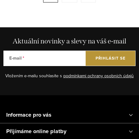
a
r
c
á
í
n
p
k
r
Aktuální novinky a slevy na váš e-mail
o
v
v
k
á
E-mail
PŘIHLÁSIT SE
y
n
v
í
Vložením e-mailu souhlasíte s
podmínkami ochrany osobních údajů
ý
p
i
Z
s
á
u
Informace pro vás
p
a
Přijímáme online platby