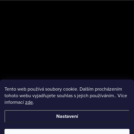
t
í
Tento web používá soubory cookie. Dalším procházením
tohoto webu vyjadřujete souhlas s jejich používáním.. Více
informací
zde
.
facebook
Nastavení
Copyright 2026
VMObleceni.cz
. Všechna práva vyhrazena.