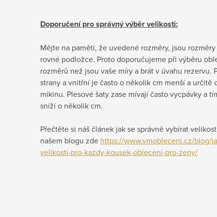
Doporučení pro správný výběr velikosti:
Mějte na paměti, že uvedené rozměry, jsou rozměry
rovné podložce. Proto doporučujeme při výběru obleč
rozměrů než jsou vaše míry a brát v úvahu rezervu. P
strany a vnitřní je často o několik cm menší a určit
mikinu. Plesové šaty zase mívají často vycpávky a tí
sníží o několik cm.
Přečtěte si náš článek jak se správně vybírat velikos
našem blogu zde
https://www.vmobleceni.cz/blog/ja
velikosti-pro-kazdy-kousek-obleceni-pro-zeny/