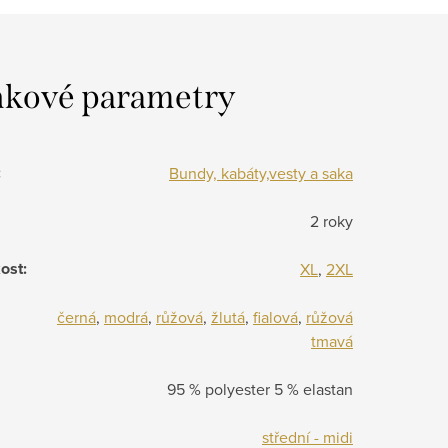
kové parametry
:
Bundy, kabáty,vesty a saka
2 roky
kost
:
XL
,
2XL
černá
,
modrá
,
růžová
,
žlutá
,
fialová
,
růžová
tmavá
95 % polyester 5 % elastan
střední - midi