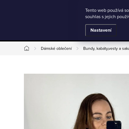
Microsoft Clarity
Přejít
Tento web používá so
Jak nakupovat
Nejčastější otázky
Obchodní podmínky
souhlas s jejich použ
na
obsah
BESTSELLERY
Nastavení
Dámské oblečení
Bundy, kabáty,vesty a sak
Domů