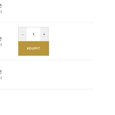
č
PH
č
PH
KOUPIT
č
PH