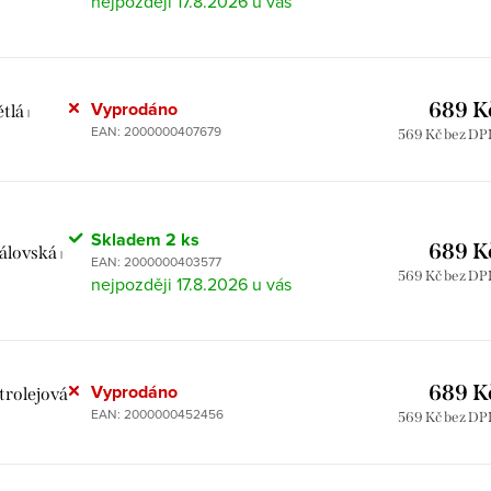
17.8.2026
Vyprodáno
689 K
ětlá
|
EAN:
2000000407679
569 Kč bez D
Skladem
2 ks
689 K
rálovská
|
EAN:
2000000403577
569 Kč bez D
17.8.2026
Vyprodáno
689 K
trolejová
EAN:
2000000452456
569 Kč bez D