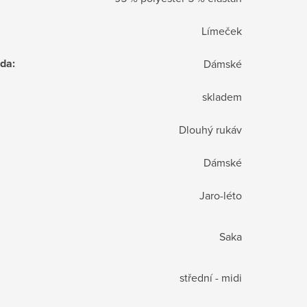
Límeček
ada
:
Dámské
skladem
Dlouhý rukáv
Dámské
Jaro-léto
Saka
střední - midi