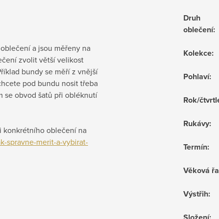
Druh
oblečení
:
 oblečení a jsou měřeny na
Kolekce
:
ení zvolit větší velikost
říklad bundy se měří z vnější
Pohlaví
:
ě chcete pod bundu nosit třeba
m se obvod šatů při obléknutí
Rok/čtvrtl
Rukávy
:
ti konkrétního oblečení na
k-spravne-merit-a-vybirat-
Termín
:
Věková ř
Výstřih
:
Složení
: