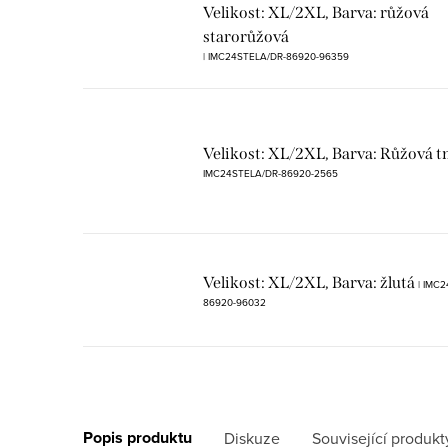
Velikost: XL/2XL, Barva: růžová
starorůžová
| IMC24STELA/DR-86920-96359
Velikost: XL/2XL, Barva: Růžová 
IMC24STELA/DR-86920-2565
Velikost: XL/2XL, Barva: žlutá
| IMC
86920-96032
Popis produktu
Diskuze
Související produkt