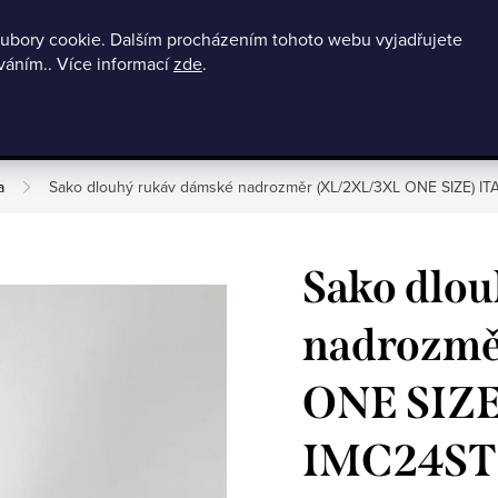
ubory cookie. Dalším procházením tohoto webu vyjadřujete
Podmínky ochrany osobních údajů
602121508
O nás
Doprava
íváním.. Více informací
zde
.
BLACK FRIDAY slevy až -80%
Dámské 
a
Sako dlouhý rukáv dámské nadrozměr (XL/2XL/3XL ONE SIZE) 
Sako dlo
nadrozmě
ONE SIZ
IMC24S