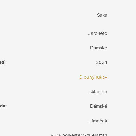
Saka
Jaro-léto
Dámské
etí
:
2024
Dlouhý rukáv
skladem
ada
:
Dámské
Límeček
95 % polyester 5 % elastan