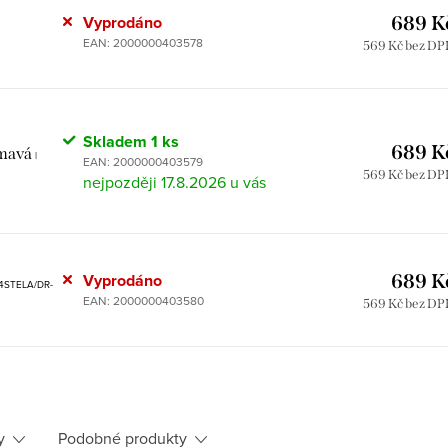
Vyprodáno
689 K
EAN:
2000000403578
569 Kč bez D
Skladem
1 ks
689 K
tmavá
|
EAN:
2000000403579
569 Kč bez D
17.8.2026
Vyprodáno
689 K
24STELA/DR-
EAN:
2000000403580
569 Kč bez D
y
Podobné produkty