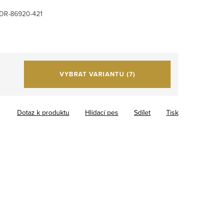
DR-86920-421
VYBRAT VARIANTU
(7)
Dotaz k produktu
Hlídací pes
Sdílet
Tisk