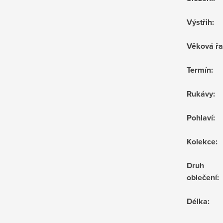
Výstřih
:
Věková ř
Termín
:
Rukávy
:
Pohlaví
:
Kolekce
:
Druh
oblečení
:
Délka
: