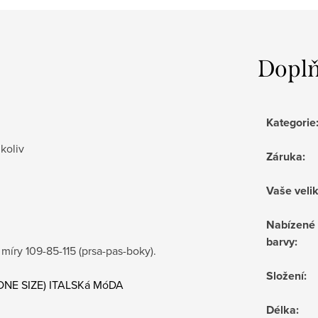
Doplň
Kategorie
koliv
Záruka
:
Vaše veli
Nabízené
barvy
:
míry 109-85-115 (prsa-pas-boky).
Složení
:
 ONE SIZE) ITALSKá MóDA
Délka
: