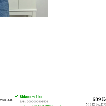
Skladem
1 ks
689 K
C24STELA/DR-
EAN:
2000000403576
569 Kč bez D