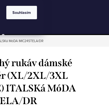
Velkoobchod
Kontakty
Hodnocení obchodu
CZK
Blog
Souhlasím
NÁKU
oblečení
Dívčí oblečení
Chlapecké
KOŠÍ
ITALSKá MóDA IMC24STELA/DR
uhý rukáv dámské
r (XL/2XL/3XL
E) ITALSKá MóDA
TELA/DR