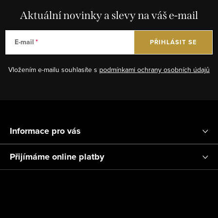
d
Aktuální novinky a slevy na váš e-mail
a
c
E-mail
PŘIHLÁSIT SE
í
p
Vložením e-mailu souhlasíte s
podmínkami ochrany osobních údajů
r
v
k
Z
y
á
v
Informace pro vás
ý
p
p
a
Přijímáme online platby
i
t
s
í
u