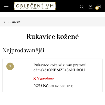
Microsoft Clarity
N
Přejít
na
obsah
K
Rukavice
Rukavice kožené
Nejprodávanější
Rukavice kožené zimní prstové
dámské (ONE SIZE) SANDROU
SAN20050/DR
Vyprodáno
279 Kč
(231 Kč bez DPH)