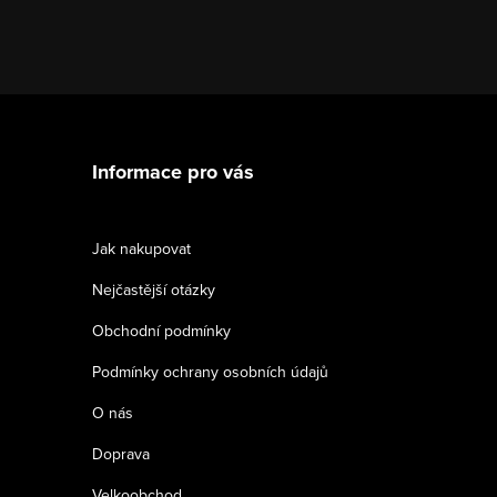
Z
á
Informace pro vás
p
a
Jak nakupovat
t
Nejčastější otázky
í
Obchodní podmínky
Podmínky ochrany osobních údajů
O nás
Doprava
Velkoobchod