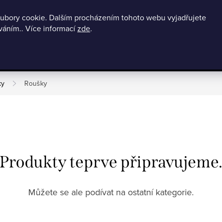
ubory cookie. Dalším procházením tohoto webu vyjadřujete
Podmínky ochrany osobních údajů
602121508
O nás
Doprava
íváním.. Více informací
zde
.
BLACK FRIDAY slevy až -80%
Dámské 
ky
Roušky
Produkty teprve připravujeme
Můžete se ale podívat na ostatní kategorie.