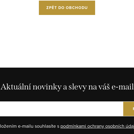
ZPĚT DO OBCHODU
Aktuální novinky a slevy na váš e-mail
ložením e-mailu souhlasíte s
podmínkami ochrany osobních úda