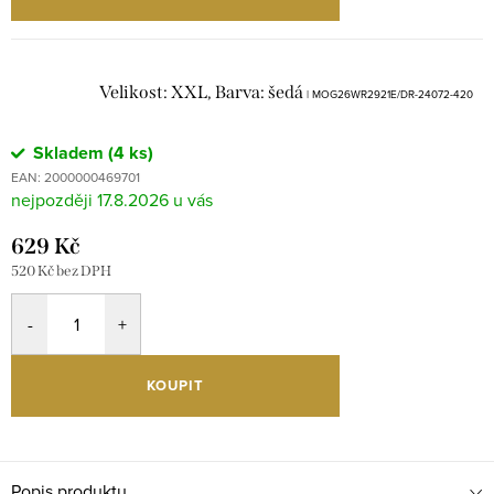
Velikost: XXL, Barva: šedá
| MOG26WR2921E/DR-24072-420
Skladem
(4 ks)
EAN:
2000000469701
17.8.2026
629 Kč
520 Kč bez DPH
KOUPIT
Popis produktu