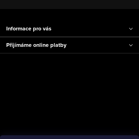
Z
á
Informace pro vás
p
a
Přijímáme online platby
t
í