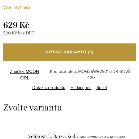
Více informací
629 Kč
520 Kč bez DPH
Měrná
cena:
VYBRAT VARIANTU
(5)
Značka:
MOON
Kód produktu:
MOG26WR2921E/DR-61728-
420
GIRL
Dotaz k produktu
Hlídací pes
Sdílet
Velikost: L, Barva: šedá
| MOG26WR2921E/DR-61732-420