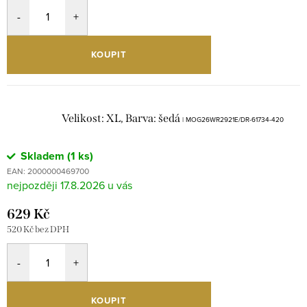
KOUPIT
Velikost: XL, Barva: šedá
| MOG26WR2921E/DR-61734-420
Skladem
(1 ks)
EAN:
2000000469700
17.8.2026
629 Kč
520 Kč bez DPH
KOUPIT