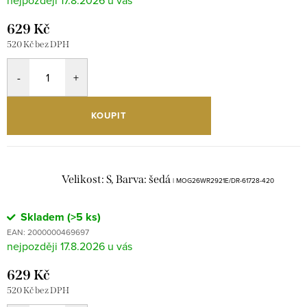
629 Kč
520 Kč bez DPH
KOUPIT
Velikost: S, Barva: šedá
| MOG26WR2921E/DR-61728-420
Skladem
(>5 ks)
EAN:
2000000469697
17.8.2026
629 Kč
520 Kč bez DPH