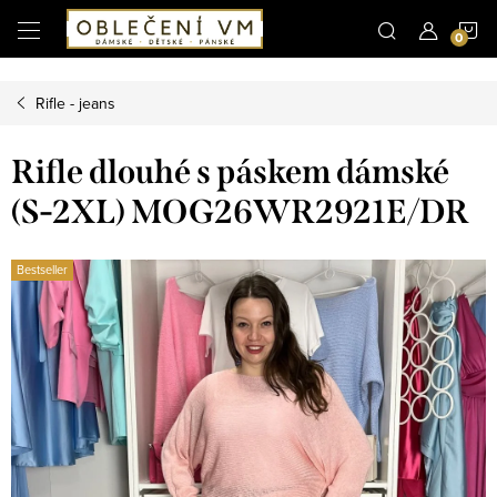
Microsoft Clarity
N
Přejít
na
obsah
K
Rifle - jeans
Rifle dlouhé s páskem dámské
(S-2XL) MOG26WR2921E/DR
Bestseller