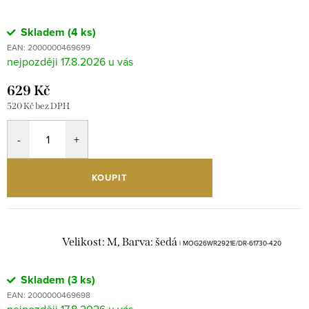
Skladem
(4 ks)
EAN:
2000000469699
17.8.2026
629 Kč
520 Kč bez DPH
KOUPIT
Velikost: M, Barva: šedá
| MOG26WR2921E/DR-61730-420
Skladem
(3 ks)
EAN:
2000000469698
17.8.2026