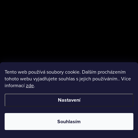
Tento web používá soubory cookie. Dalším procházením
tohoto webu vyjadřujete souhlas s jejich používáním.. Více
informací
zde
.
facebook
Nastavení
Copyright 2026
VMObleceni.cz
. Všechna práva vyhrazena.
Souhlasím
Vytvořil Shoptet