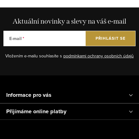
l
á
d
Aktuální novinky a slevy na váš e-mail
a
c
E-mail
PŘIHLÁSIT SE
í
p
Vložením e-mailu souhlasíte s
podmínkami ochrany osobních údajů
r
v
k
Z
y
á
v
Informace pro vás
ý
p
p
a
Přijímáme online platby
i
t
s
í
u