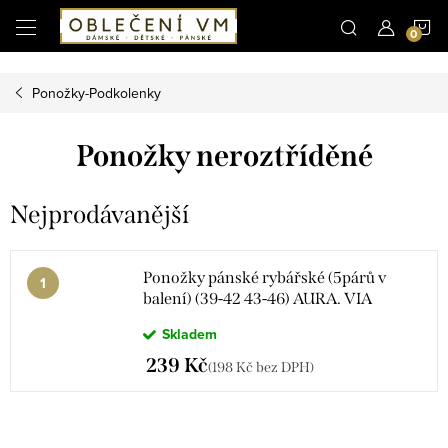
Microsoft Clarity
N
Přejít
na
obsah
K
Ponožky-Podkolenky
Ponožky neroztříděné
Nejprodávanější
Ponožky pánské rybářské (5párů v
balení) (39-42 43-46) AURA. VIA
FE5716/DR
Skladem
239 Kč
(198 Kč bez DPH)