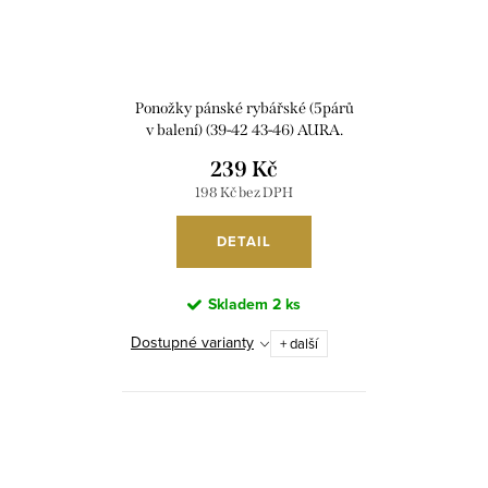
t
k
ů
t
ů
Ponožky pánské rybářské (5párů
v balení) (39-42 43-46) AURA.
VIA FE5716/DR
239 Kč
198 Kč bez DPH
DETAIL
Skladem
2 ks
Dostupné varianty
+ další
O
v