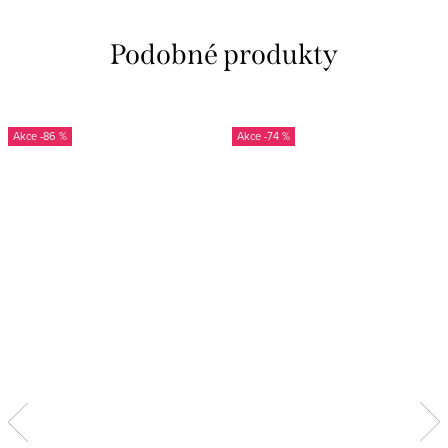
-86 %
-74 %