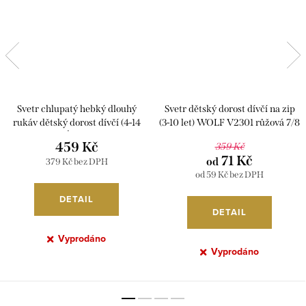
Svetr chlupatý hebký dlouhý
Svetr dětský dorost dívčí na zip
rukáv dětský dorost dívčí (4-14
(3-10 let) WOLF V2301 růžová 7/8
LET) ITALSKÁ MODA IM218173
459 Kč
359 Kč
71 Kč
od
379 Kč bez DPH
od 59 Kč bez DPH
DETAIL
DETAIL
Vyprodáno
Vyprodáno