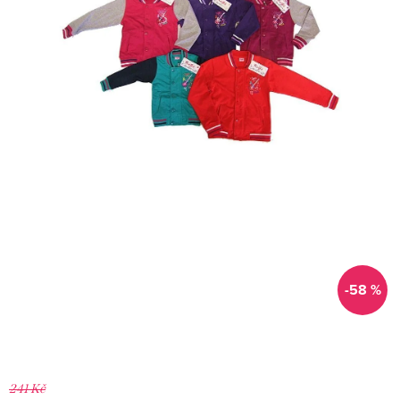
-58 %
241 Kč