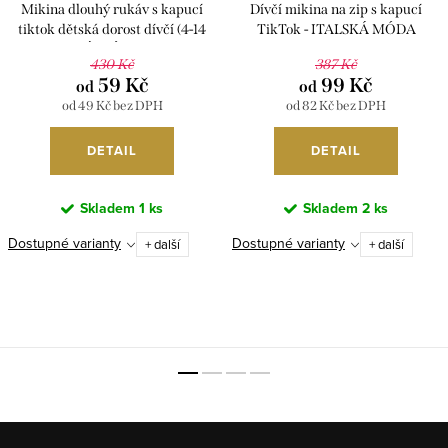
Mikina dlouhý rukáv s kapucí
Dívčí mikina na zip s kapucí
tiktok dětská dorost dívčí (4-14
TikTok - ITALSKÁ MÓDA
let) ITALSKÁ MÓDA IVD20080
IVD20144
430 Kč
387 Kč
59 Kč
99 Kč
od
od
od 49 Kč bez DPH
od 82 Kč bez DPH
DETAIL
DETAIL
Skladem
1 ks
Skladem
2 ks
Dostupné varianty
Dostupné varianty
+ další
+ další