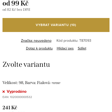
od
99 Kč
od
82 Kč
bez DPH
Měrná
cena:
VYBRAT VARIANTU
(10)
Značka:
neuvedeno
Kód produktu:
T87093
Dotaz k produktu
Hlídací pes
Sdílet
Velikost: 98, Barva: Fialová
| T87097
Vyprodáno
EAN:
1020000000532
241 Kč