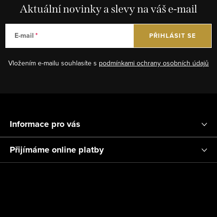
Aktuální novinky a slevy na váš e-mail
E-mail
PŘIHLÁSIT SE
Vložením e-mailu souhlasíte s
podmínkami ochrany osobních údajů
Z
á
Informace pro vás
p
a
Přijímáme online platby
t
í