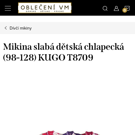
Microsoft Clarity
N
Přejít
na
obsah
K
Dívčí mikiny
Mikina slabá dětská chlapecká
(98-128) KUGO T8709