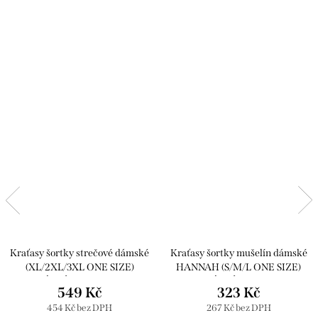
Kraťasy šortky strečové dámské
Kraťasy šortky mušelín dámské
(XL/2XL/3XL ONE SIZE)
HANNAH (S/M/L ONE SIZE)
ITALSKÁ MÓDA IM422549/DR
ITALSKÁ MÓDA IMD25143
549 Kč
323 Kč
454 Kč bez DPH
267 Kč bez DPH