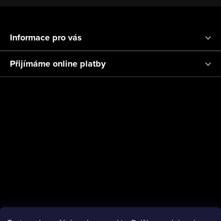
Z
á
Informace pro vás
p
a
Přijímáme online platby
t
í