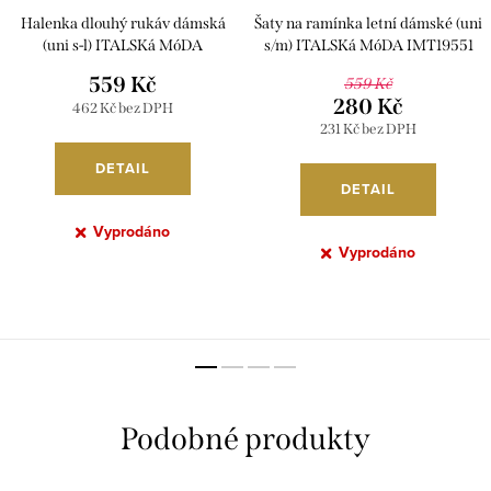
Halenka dlouhý rukáv dámská
Šaty na ramínka letní dámské (uni
(uni s-l) ITALSKá MóDA
s/m) ITALSKá MóDA IMT19551
IMC191282
559 Kč
559 Kč
280 Kč
462 Kč bez DPH
231 Kč bez DPH
DETAIL
DETAIL
Vyprodáno
Vyprodáno