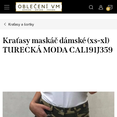
Microsoft Clarity
N
Přejít
na
obsah
K
Kraťasy a šortky
Kraťasy maskáč dámské (xs-xl)
TURECKÁ MODA CAL191J359