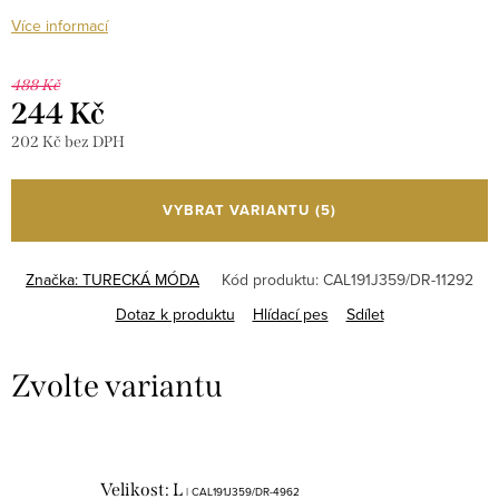
Více informací
488 Kč
244 Kč
202 Kč bez DPH
Měrná
cena:
VYBRAT VARIANTU
(5)
Značka:
TURECKÁ MÓDA
Kód produktu:
CAL191J359/DR-11292
Dotaz k produktu
Hlídací pes
Sdílet
Velikost: L
| CAL191J359/DR-4962