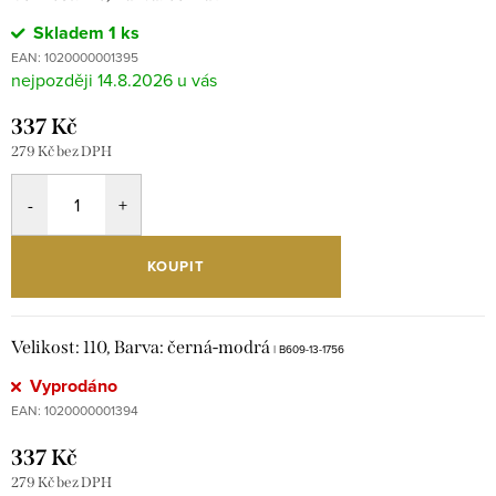
Skladem
1 ks
EAN:
1020000001395
14.8.2026
337 Kč
279 Kč bez DPH
KOUPIT
Velikost: 110, Barva: černá-modrá
| B609-13-1756
Vyprodáno
EAN:
1020000001394
337 Kč
279 Kč bez DPH