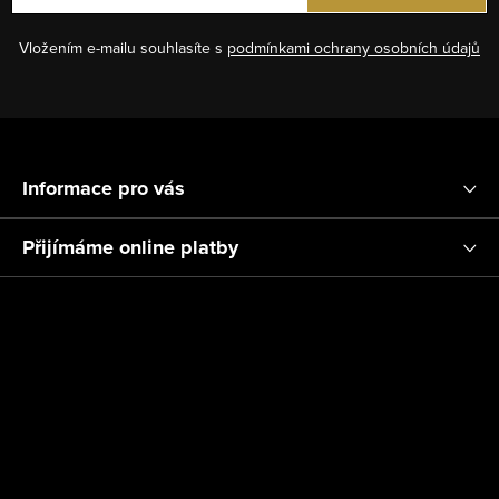
Vložením e-mailu souhlasíte s
podmínkami ochrany osobních údajů
Z
á
Informace pro vás
p
a
Přijímáme online platby
t
í