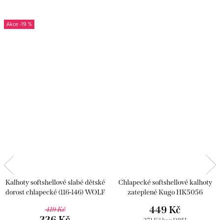
-19 %
Kalhoty softshellové slabé dětské
Chlapecké softshellové kalhoty
dorost chlapecké (116-146) WOLF
zateplené Kugo HK5056
B2784
449 Kč
419 Kč
336 Kč