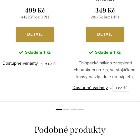
499 Kč
349 Kč
412 Kč bez DPH
288 Kč bez DPH
DETAIL
DETAIL
Skladem
1 ks
Skladem
1 ks
Chlapecká mikina zateplená
Dostupné varianty
+ další
chloupkem na zip, se stojáčkem,
kapsy na zip, dole do nápletu,
signální prvky. Mikina je s
Dostupné varianty
+ další
oblíbeným...