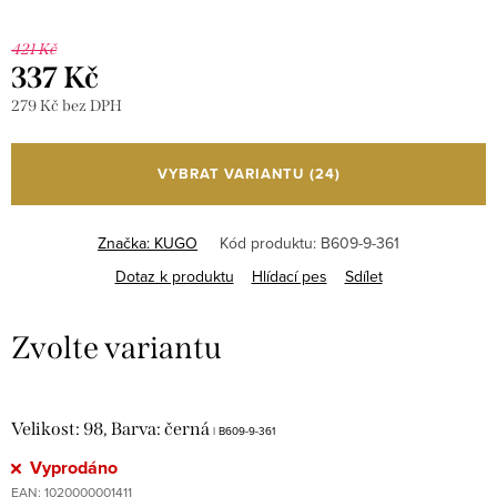
421 Kč
337 Kč
279 Kč bez DPH
Měrná
cena:
VYBRAT VARIANTU
(24)
Značka:
KUGO
Kód produktu:
B609-9-361
Dotaz k produktu
Hlídací pes
Sdílet
Velikost: 98, Barva: černá
| B609-9-361
Vyprodáno
EAN:
1020000001411