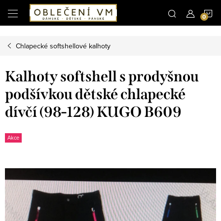
Microsoft Clarity
N
Přejít
na
obsah
K
Chlapecké softshellové kalhoty
Kalhoty softshell s prodyšnou
podšívkou dětské chlapecké
dívčí (98-128) KUGO B609
Akce