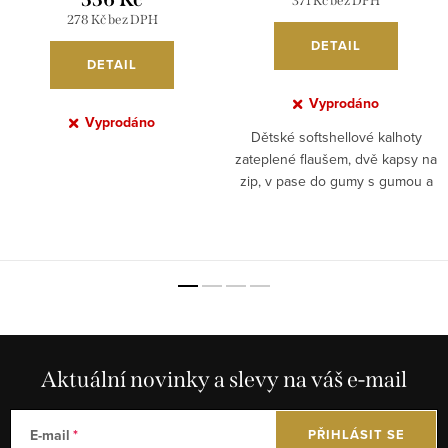
371 Kč bez DPH
278 Kč bez DPH
DETAIL
DETAIL
Vyprodáno
Vyprodáno
Dětské softshellové kalhoty
zateplené flaušem, dvě kapsy na
zip, v pase do gumy s gumou a
olivkou na stažení, dole v
nohavicích šusťáková...
Aktuální novinky a slevy na váš e-mail
E-mail
PŘIHLÁSIT SE