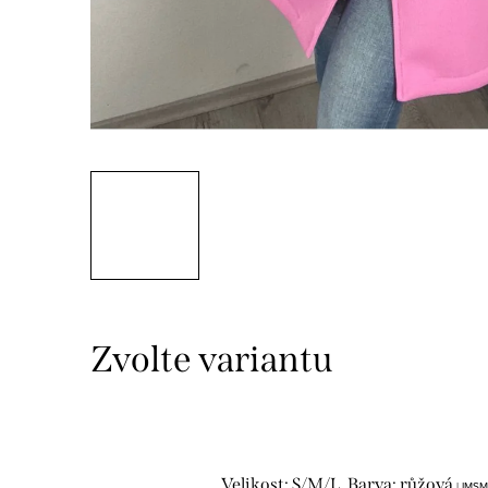
Velikost: S/M/L, Barva: růžová
| IMSM