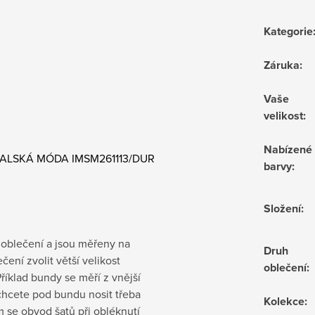
Kategorie
Záruka
:
Vaše
velikost
:
Nabízené
) ITALSKÁ MÓDA IMSM261113/DUR
barvy
:
Složení
:
 oblečení a jsou měřeny na
Druh
ení zvolit větší velikost
oblečení
:
říklad bundy se měří z vnější
ě chcete pod bundu nosit třeba
Kolekce
:
m se obvod šatů při obléknutí