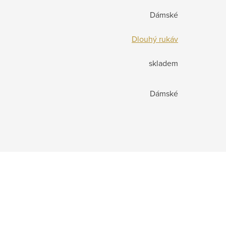
Dámské
Dlouhý rukáv
skladem
Dámské