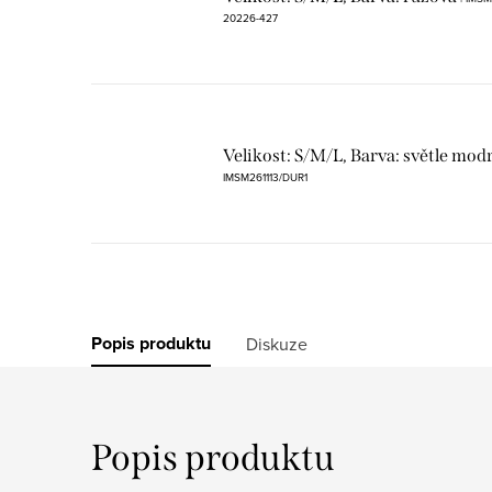
20226-427
Velikost: S/M/L, Barva: světle mod
IMSM261113/DUR1
Popis produktu
Diskuze
Popis produktu