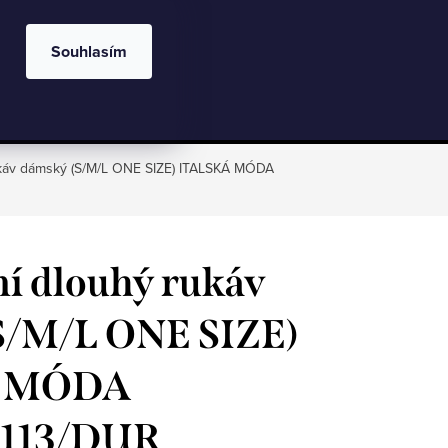
Velkoobchod
Kontakty
Hodnocení obchodu
CZK
Blog
Souhlasím
NÁKU
oblečení
Dívčí oblečení
Chlapecké
KOŠÍ
rukáv dámský (S/M/L ONE SIZE) ITALSKÁ MÓDA
ní dlouhý rukáv
S/M/L ONE SIZE)
Á MÓDA
113/DUR