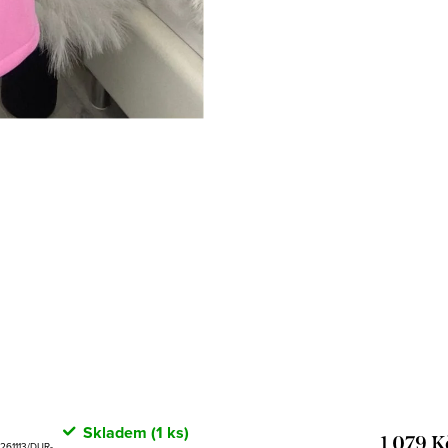
Skladem
(1 ks)
1 079 K
261113/DUR-