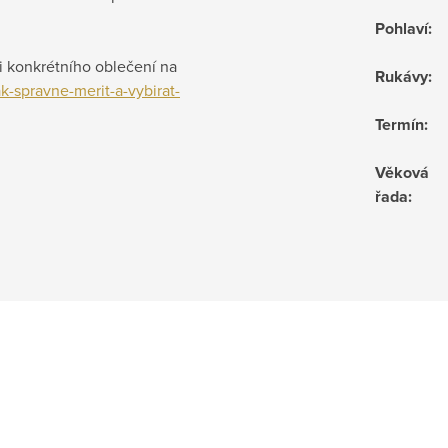
Pohlaví
:
ti konkrétního oblečení na
Rukávy
:
k-spravne-merit-a-vybirat-
Termín
:
Věková
řada
: