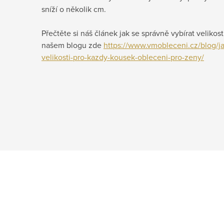
sníží o několik cm.
Přečtěte si náš článek jak se správně vybírat velikos
našem blogu zde
https://www.vmobleceni.cz/blog/ja
velikosti-pro-kazdy-kousek-obleceni-pro-zeny/