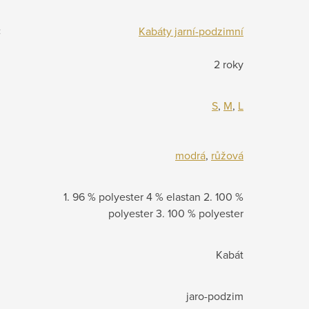
:
Kabáty jarní-podzimní
2 roky
S
,
M
,
L
modrá
,
růžová
1. 96 % polyester 4 % elastan 2. 100 %
polyester 3. 100 % polyester
Kabát
jaro-podzim