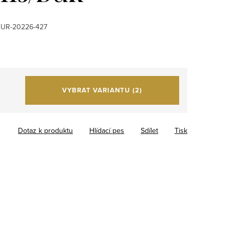
DUR-20226-427
VYBRAT VARIANTU
(2)
Dotaz k produktu
Hlídací pes
Sdílet
Tisk