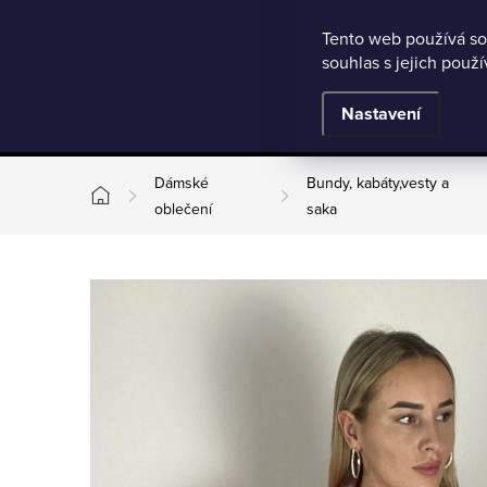
Microsoft Clarity
Přejít
Tento web používá so
Jak nakupovat
Nejčastější otázky
Obchodní podmínky
souhlas s jejich použ
na
obsah
BESTSELLERY
Nastavení
Dámské
Bundy, kabáty,vesty a
Domů
oblečení
saka