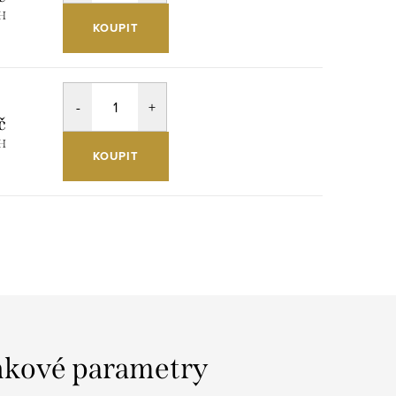
PH
KOUPIT
č
PH
KOUPIT
kové parametry