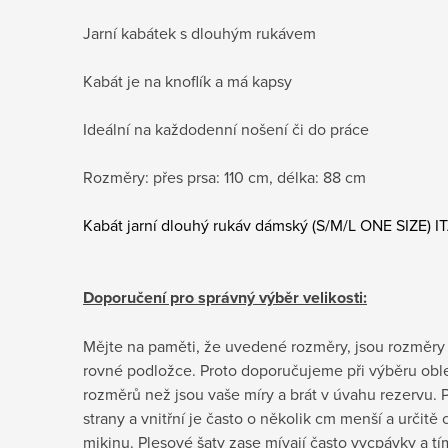
Jarní kabátek s dlouhým rukávem
Kabát je na knoflík a má kapsy
Ideální na každodenní nošení či do práce
Rozměry: přes prsa: 110 cm, délka: 88 cm
Kabát jarní dlouhý rukáv dámský (S/M/L ONE SIZE
Doporučení pro správný výběr velikosti:
Mějte na paměti, že uvedené rozměry, jsou rozměry
rovné podložce. Proto doporučujeme při výběru obleč
rozměrů než jsou vaše míry a brát v úvahu rezervu. P
strany a vnitřní je často o několik cm menší a určit
mikinu. Plesové šaty zase mívají často vycpávky a tí