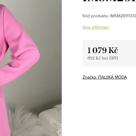
Kód produktu:
IMSM261113/
Více informací
1 079 Kč
892 Kč bez DPH
Měrná
cena:
Značka:
ITALSKÁ MÓDA