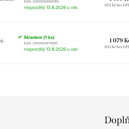
EAN:
2000000469380
892 Kč bez D
13.8.2026
Skladem
(1 ks)
1 079 K
rá
|
EAN:
2000000471680
892 Kč bez D
13.8.2026
Doplň