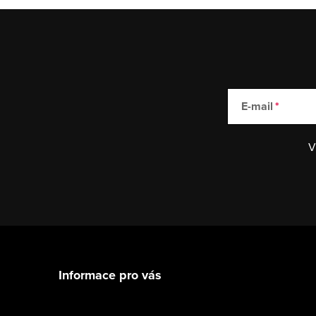
E-mail
V
Z
á
Informace pro vás
p