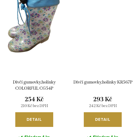
Dívčí gumovky,holínky
Dívčí gumovky,holínky KR567P
COLORFUL CG54P
254 Kč
293 Kč
210 Kč bez DPH
242 Kč bez DPH
DETAIL
DETAIL