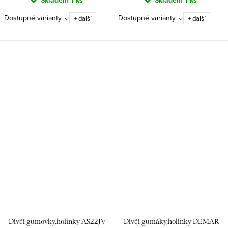
Skladem
1 ks
Skladem
1 ks
Dostupné varianty
Dostupné varianty
+ další
+ další
Dívčí gumovky,holínky AS22JV
Dívčí gumáky,holínky DEMAR