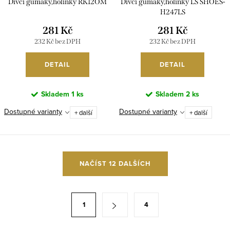
Dívčí gumáky,holínky RK12OM
Dívčí gumáky,holinky LS SHOES-
H247LS
281 Kč
281 Kč
232 Kč bez DPH
232 Kč bez DPH
DETAIL
DETAIL
Skladem
1 ks
Skladem
2 ks
Dostupné varianty
Dostupné varianty
+ další
+ další
O
NAČÍST 12 DALŠÍCH
v
l
á
S
1
4
d
t
a
r