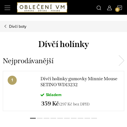
Microsoft Clarity
N
Přejít
na
obsah
K
Dívčí boty
Dívčí holínky
Nejprodávanější
Dívčí holinky gumovky Minnie Mouse
SETINO WD13232
Skladem
359 Kč
(297 Kč bez DPH)