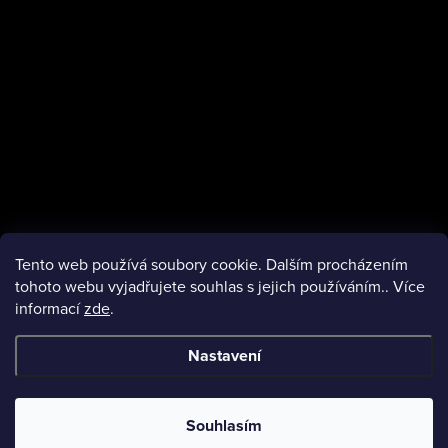
í
Tento web používá soubory cookie. Dalším procházením
tohoto webu vyjadřujete souhlas s jejich používáním.. Více
informací
zde
.
facebook
Nastavení
Copyright 2026
VMObleceni.cz
. Všechna práva vyhrazena.
Souhlasím
Vytvořil Shoptet