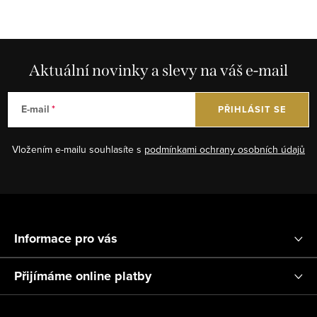
c
á
í
n
p
k
r
Aktuální novinky a slevy na váš e-mail
o
v
v
k
á
E-mail
PŘIHLÁSIT SE
y
n
v
í
Vložením e-mailu souhlasíte s
podmínkami ochrany osobních údajů
ý
p
i
Z
s
á
u
Informace pro vás
p
a
Přijímáme online platby
t