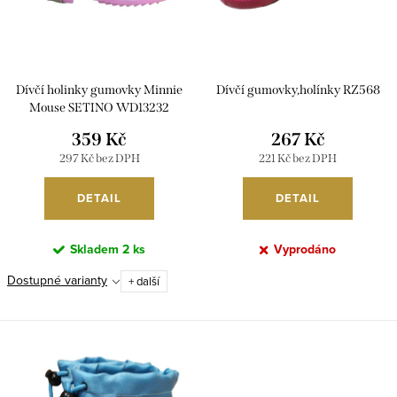
t
k
ů
t
ů
Dívčí holinky gumovky Minnie
Dívčí gumovky,holínky RZ568
Mouse SETINO WD13232
359 Kč
267 Kč
297 Kč bez DPH
221 Kč bez DPH
DETAIL
DETAIL
Skladem
2 ks
Vyprodáno
Dostupné varianty
+ další